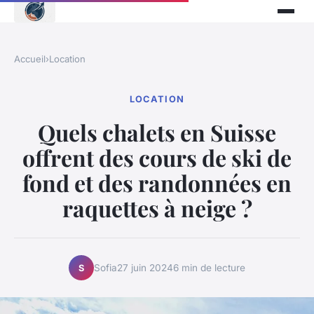
Accueil
›
Location
LOCATION
Quels chalets en Suisse
offrent des cours de ski de
fond et des randonnées en
raquettes à neige ?
Sofia
27 juin 2024
6 min de lecture
S