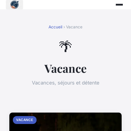
Accueil
› Vacance
🌴
Vacance
Vacances, séjours et détente
VACANCE