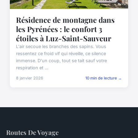
Résidence de montagne dans
les Pyrénées : le confort 3
étoiles à Luz-Saint-Sauveur
L'air secoue les branches des sapins. Vous
ressentez ce froid vif qui réveille, ce silence
immense. D'un coup, tout se tait sauf votre
respiration et ...
8 janvier 2026
10 min de lecture →
Routes De Voyage