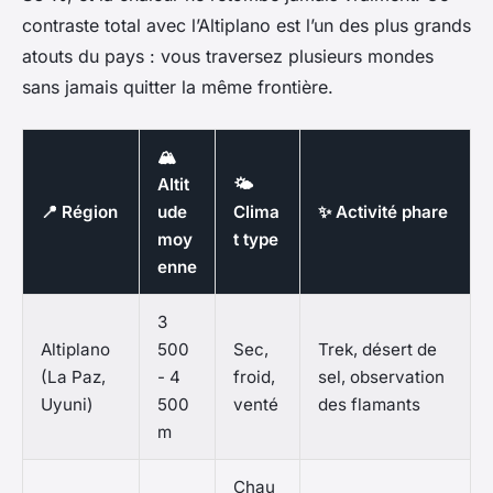
contraste total avec l’Altiplano est l’un des plus grands
atouts du pays : vous traversez plusieurs mondes
sans jamais quitter la même frontière.
🏔️
Altit
🌤️
📍 Région
ude
Clima
✨ Activité phare
moy
t type
enne
3
Altiplano
500
Sec,
Trek, désert de
(La Paz,
- 4
froid,
sel, observation
Uyuni)
500
venté
des flamants
m
Chau