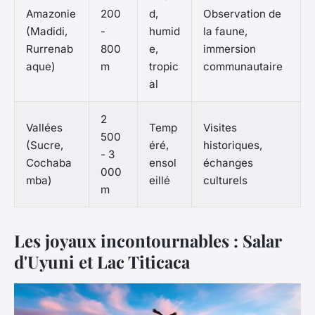
Amazonie
200
d,
Observation de
(Madidi,
-
humid
la faune,
Rurrenab
800
e,
immersion
aque)
m
tropic
communautaire
al
2
Vallées
Temp
Visites
500
(Sucre,
éré,
historiques,
- 3
Cochaba
ensol
échanges
000
mba)
eillé
culturels
m
Les joyaux incontournables : Salar
d'Uyuni et Lac Titicaca